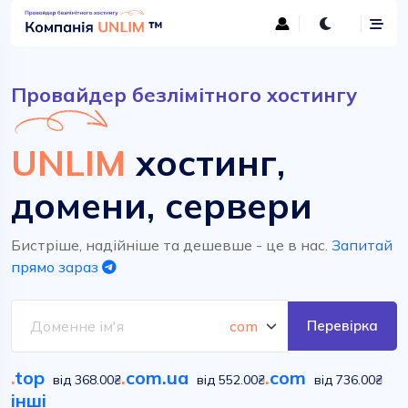
Провайдер безлімітного хостингу
UNLIM
хостинг,
домени, сервери
Бистріше, надійніше та дешевше - це в нас.
Запитай
прямо зараз
Перевірка
.
top
.
com.ua
.
com
від 368.00₴
від 552.00₴
від 736.00₴
інші