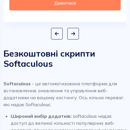
Дивитися
Безкоштовні скрипти
Softaculous
Softaculous
- це автоматизована платформа для
встановлення, оновлення та управління веб-
додатками на вашому хостингу. Ось кілька переваг,
які надає Softaculous:
Широкий вибір додатків:
softaculous надає
доступ до великої кількості популярних веб-
додатків, таких як системи управління контентом