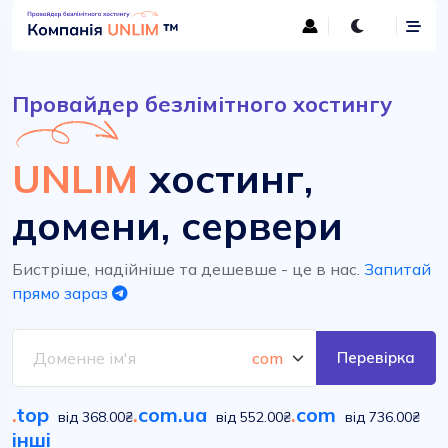
Провайдер безлімітного хостингу
UNLIM
хостинг,
домени, сервери
Бистріше, надійніше та дешевше - це в нас.
Запитай
прямо зараз
Перевірка
.
top
.
com.ua
.
com
від 368.00₴
від 552.00₴
від 736.00₴
інші