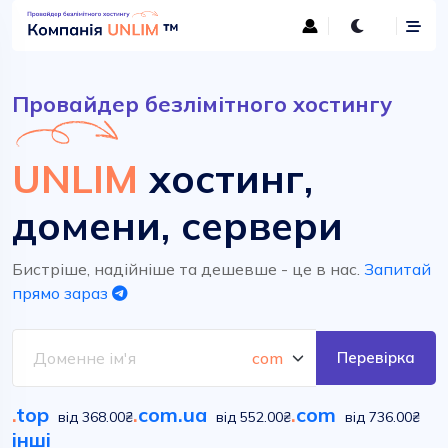
Провайдер безлімітного хостингу
UNLIM
хостинг,
домени, сервери
Бистріше, надійніше та дешевше - це в нас.
Запитай
прямо зараз
Перевірка
.
top
.
com.ua
.
com
від 368.00₴
від 552.00₴
від 736.00₴
інші