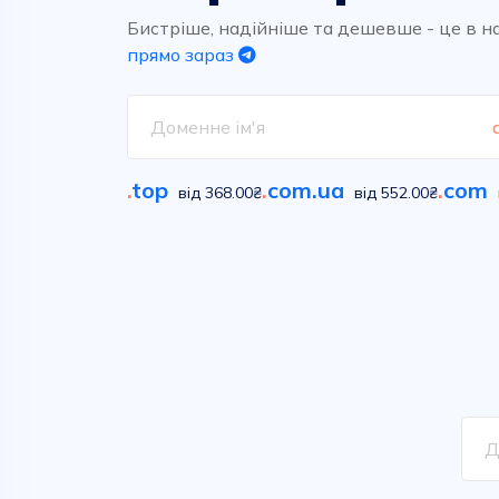
Високоякісний та надшвидкий
Обирайте вільні імена у
хостинг для ваших проектів.
сотнях класичних та новітніх
Бистріше, надійніше та дешевше - це в н
домених зон
прямо зараз
Дивитися
Дивитися
.
top
.
com.ua
.
com
від 368.00₴
від 552.00₴