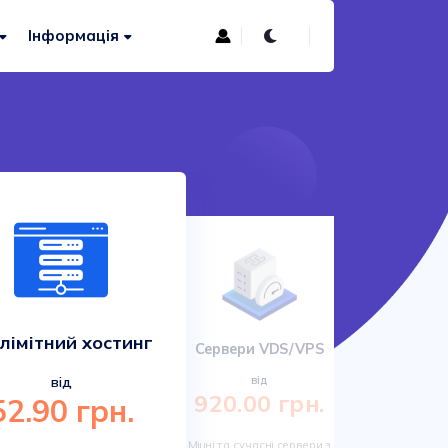
Інформація
лімітний хостинг
Сервери VDS/VPS
Сучас
від
від
920.00 грн.
52.90 грн.
161.
Міцні та сучасні сервери з