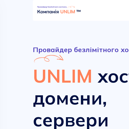
Провайдер безлімітного хо
UNLIM
хос
домени,
Безлімітний хостинг
Сучасні домени
сервери
від
від
52.90 грн.
161.00 грн.