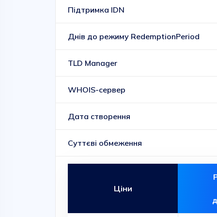
Підтримка IDN
Днів до режиму RedemptionPeriod
TLD Manager
WHOIS-сервер
Дата створення
Суттєві обмеження
Ціни
д