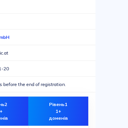
GmbH
c.at
1-20
 before the end of registration.
нь2
Рівень1
+
1+
нів
доменів