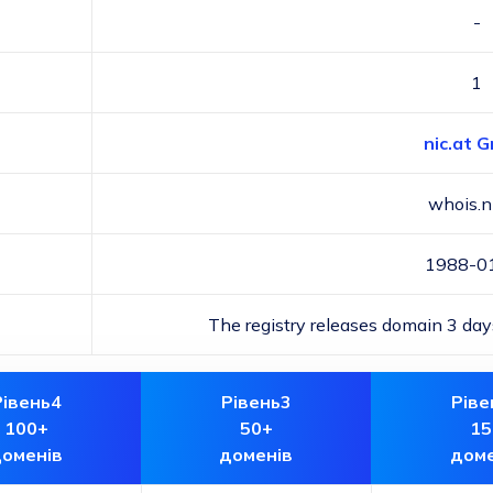
-
1
nic.at 
whois.ni
1988-0
The registry releases domain 3 days
Рівень4
Рівень3
Ріве
100+
50+
15
оменів
доменів
доме