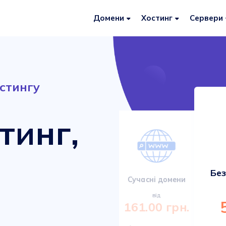
Домени
Хостинг
Сервери
стингу
тинг,
Без
Сервери VDS/VPS
Сучасні домени
від
від
920.00 грн.
161.00 грн.
Міцні та сучасні сервери з