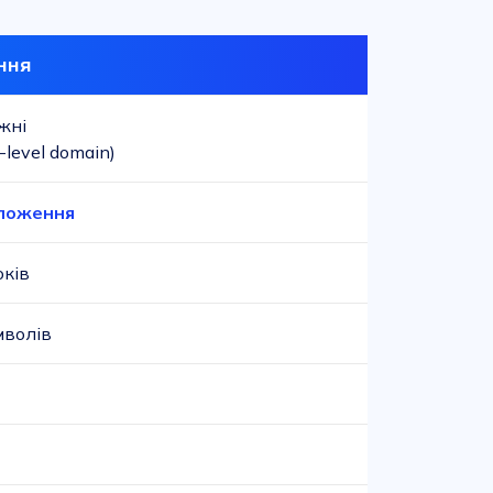
ння
жні
-level domain)
ложення
оків
мволів