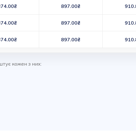
874.00₴
897.00₴
910.
874.00₴
897.00₴
910.
874.00₴
897.00₴
910.
штує кожен з них: