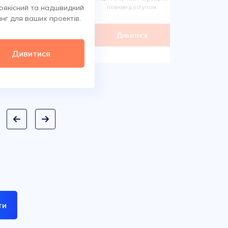
Обирайте 
оякісний та надшвидкий
повним доступом.
сотнях класи
нг для ваших проектів.
дом
Дивитися
Ди
Дивитися
ти