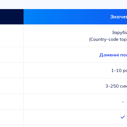
Значе
Зарубі
(Country-code top
Доменні по
1-10 р
3-250 си
-