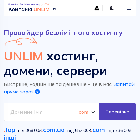
Провайдер безлімітного хостингу
UNLIM
хостинг,
домени, сервери
Бистріше, надійніше та дешевше - це в нас.
Запитай
прямо зараз
Перевірка
.
top
.
com.ua
.
com
від 368.00₴
від 552.00₴
від 736.00₴
інші