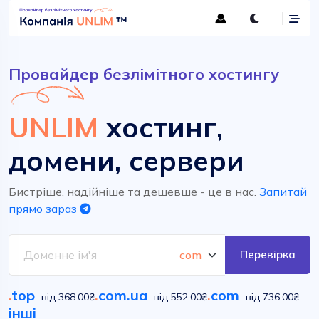
Провайдер безлімітного хостингу
UNLIM
хостинг,
домени, сервери
Бистріше, надійніше та дешевше - це в нас.
Запитай
прямо зараз
Перевірка
.
top
.
com.ua
.
com
від 368.00₴
від 552.00₴
від 736.00₴
інші