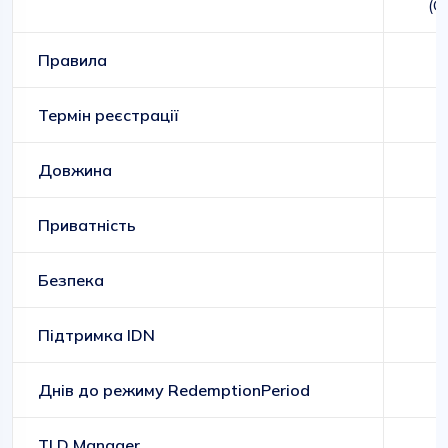
(G
Правила
Термін реєстрації
Довжина
Приватність
Безпека
Підтримка IDN
Днів до режиму RedemptionPeriod
TLD Manager
C