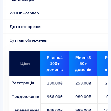
WHOIS-сервер
Дата створення
Суттєві обмеження
Рівень4
Рівень3
Рі
Ціни
100+
50+
доменів
доменів
до
Реєстрація
230.00₴
253.00₴
26
Продовження
966.00₴
989.00₴
100
Переведення
966.00₴
989.00₴
100