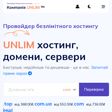
Провайдер безлімітного хостингу
UNLIM
хостинг,
домени, сервери
Бистріше, надійніше та дешевше - це в нас.
Запитай
прямо зараз
Перевірка
.
top
.
com.ua
.
com
від 368.00₴
від 552.00₴
від 736.00₴
інші