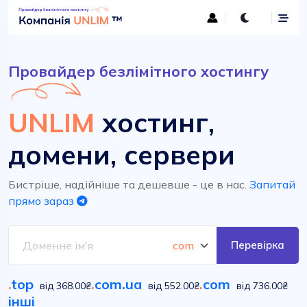
Провайдер безлімітного хостингу
UNLIM
хостинг,
домени, сервери
Бистріше, надійніше та дешевше - це в нас.
Запитай
прямо зараз
Перевірка
.
top
.
com.ua
.
com
від 368.00₴
від 552.00₴
від 736.00₴
інші