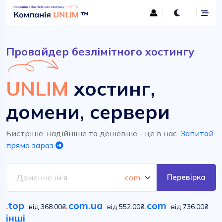
Провайдер безлімітного хостингу
UNLIM
хостинг,
домени, сервери
Бистріше, надійніше та дешевше - це в нас.
Запитай
прямо зараз
Перевірка
.
top
.
com.ua
.
com
від 368.00₴
від 552.00₴
від 736.00₴
інші