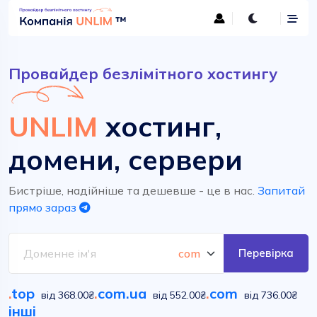
Провайдер безлімітного хостингу
UNLIM
хостинг,
домени, сервери
Бистріше, надійніше та дешевше - це в нас.
Запитай
прямо зараз
Перевірка
.
top
.
com.ua
.
com
від 368.00₴
від 552.00₴
від 736.00₴
інші