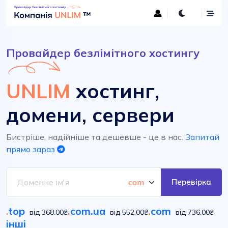
Провайдер безлімітного хостингу
UNLIM
хостинг,
домени, сервери
Бистріше, надійніше та дешевше - це в нас.
Запитай
прямо зараз
Перевірка
.
top
.
com.ua
.
com
від 368.00₴
від 552.00₴
від 736.00₴
інші