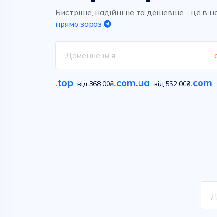
Високоякісний та надшвидкий
Обирайте вільні імена у
хостинг для ваших проектів.
сотнях класичних та новітніх
Бистріше, надійніше та дешевше - це в н
домених зон
прямо зараз
Дивитися
Дивитися
.
top
.
com.ua
.
com
від 368.00₴
від 552.00₴