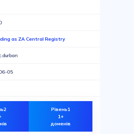
-
0
ding as ZA Central Registry
c.durban
06-05
-
нь2
Рівень1
+
1+
нів
доменів