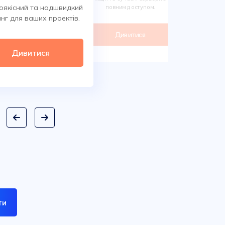
Обирайте 
оякісний та надшвидкий
повним доступом.
сотнях класи
нг для ваших проектів.
дом
Дивитися
Ди
Дивитися
ти