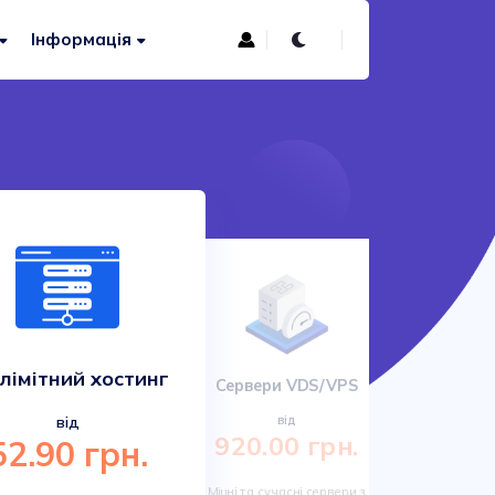
Інформація
лімітний хостинг
Сервери VDS/VPS
Сучас
від
від
920.00 грн.
52.90 грн.
161.
Міцні та сучасні сервери з