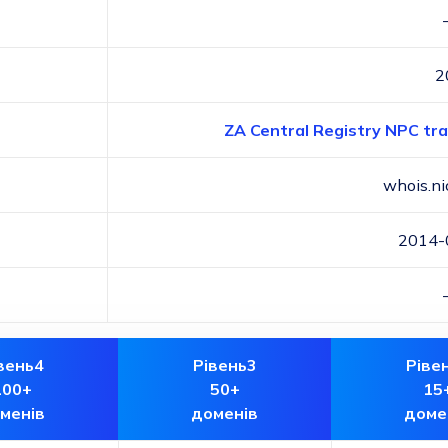
2
ZA Central Registry NPC tra
whois.ni
2014-
вень4
Рівень3
Ріве
100+
50+
15
менів
доменів
доме