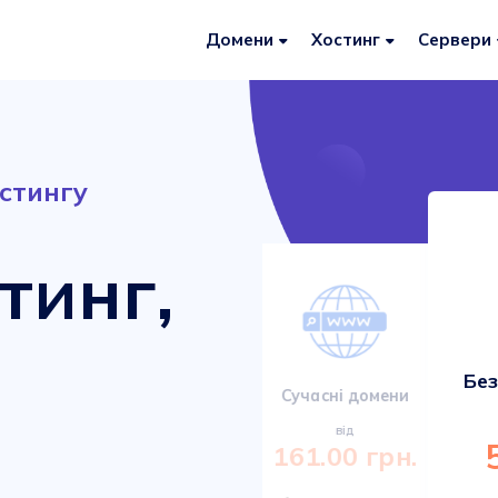
Домени
Хостинг
Сервери
стингу
тинг,
Без
Сервери VDS/VPS
Сучасні домени
від
від
920.00 грн.
161.00 грн.
Міцні та сучасні сервери з