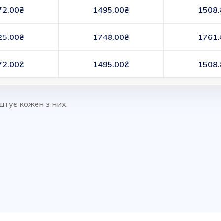
72.00₴
1495.00₴
1508.
25.00₴
1748.00₴
1761.
72.00₴
1495.00₴
1508.
штує кожен з них: