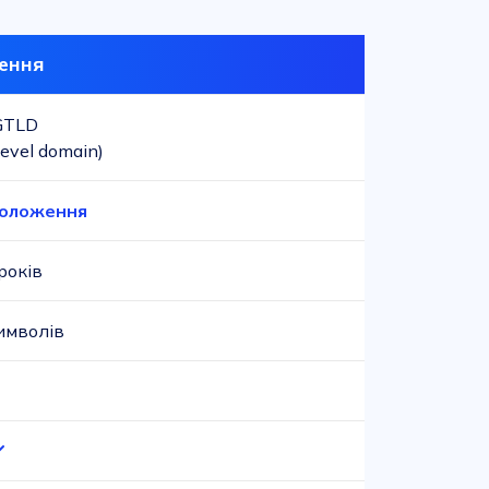
ення
GTLD
level domain)
положення
років
имволів
-