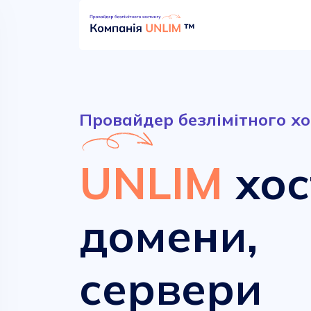
Провайдер безлімітного хо
UNLIM
хос
домени,
Безлімітний хостинг
Сучасні домени
сервери
від
від
52.90 грн.
161.00 грн.