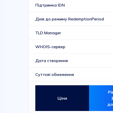
Підтримка IDN
Днів до режиму RedemptionPeriod
TLD Manager
WHOIS-сервер
Дата створення
Суттєві обмеження
Рі
Ціни
до