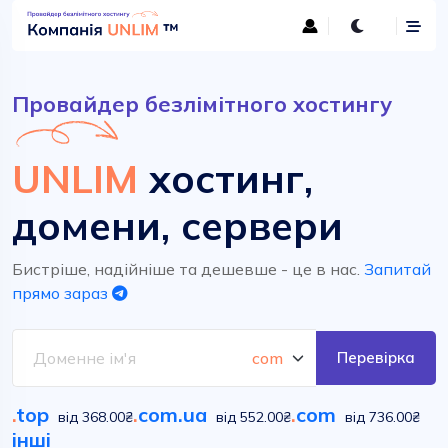
Провайдер безлімітного хостингу
UNLIM
хостинг,
домени, сервери
Бистріше, надійніше та дешевше - це в нас.
Запитай
прямо зараз
Перевірка
.
top
.
com.ua
.
com
від 368.00₴
від 552.00₴
від 736.00₴
інші