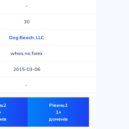
-
30
Dog Beach, LLC
whois.nic.forex
2015-03-06
-
нь2
Рівень1
+
1+
нів
доменів