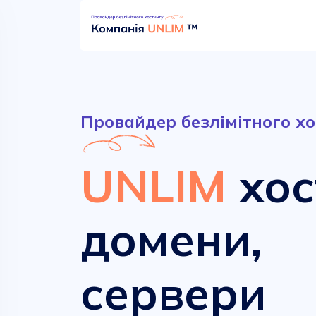
Провайдер безлімітного хо
UNLIM
хос
домени,
Безлімітний хостинг
Сучасні домени
сервери
від
від
52.90 грн.
161.00 грн.