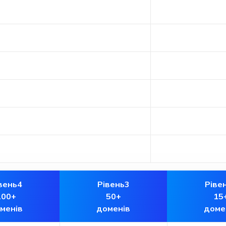
вень4
Рівень3
Ріве
100+
50+
15
менів
доменів
доме