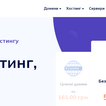
Домени
Хостинг
Сервери
стингу
тинг,
Без
Сервери VDS/VPS
Сучасні домени
від
від
920.00 грн.
161.00 грн.
Міцні та сучасні сервери з