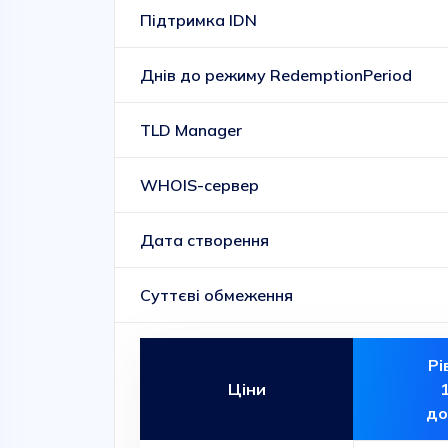
Підтримка IDN
Днів до режиму RedemptionPeriod
TLD Manager
WHOIS-сервер
Дата створення
Суттєві обмеження
Рі
Ціни
до