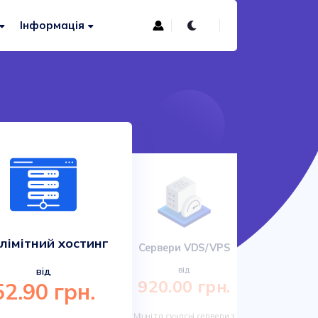
Інформація
лімітний хостинг
Сервери VDS/VPS
Сучас
від
від
920.00 грн.
52.90 грн.
161.
Міцні та сучасні сервери з