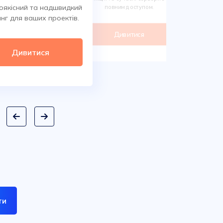
Обирайте 
оякісний та надшвидкий
повним доступом.
сотнях класи
нг для ваших проектів.
дом
Дивитися
Ди
Дивитися
ти