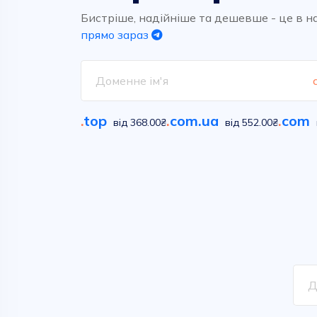
Високоякісний та надшвидкий
Обирайте вільні імена у
хостинг для ваших проектів.
сотнях класичних та новітніх
Бистріше, надійніше та дешевше - це в н
домених зон
прямо зараз
Дивитися
Дивитися
.
top
.
com.ua
.
com
від 368.00₴
від 552.00₴