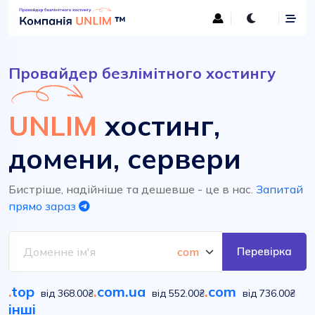
Провайдер безлімітного хостингу
UNLIM
хостинг,
домени, сервери
Бистріше, надійніше та дешевше - це в нас.
Запитай
прямо зараз
Перевірка
.
top
.
com.ua
.
com
від 368.00₴
від 552.00₴
від 736.00₴
інші