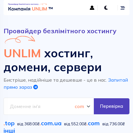
Провайдер безлімітного хостингу
UNLIM
хостинг,
домени, сервери
Бистріше, надійніше та дешевше - це в нас.
Запитай
прямо зараз
Перевірка
.
top
.
com.ua
.
com
від 368.00₴
від 552.00₴
від 736.00₴
інші