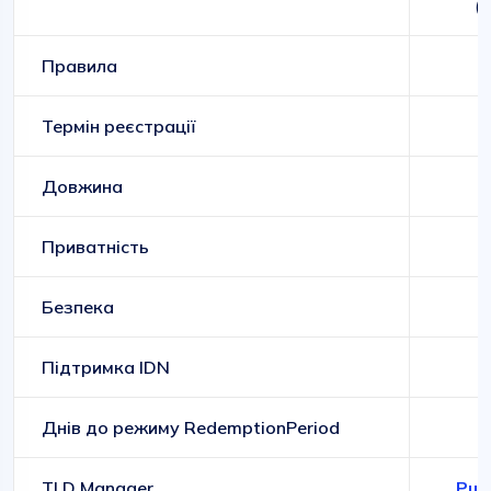
(
Правила
Термін реєстрації
Довжина
Приватність
Безпека
Підтримка IDN
Днів до режиму RedemptionPeriod
TLD Manager
Publ