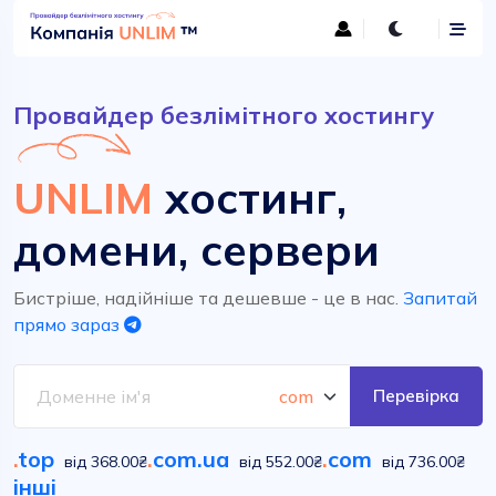
Провайдер безлімітного хостингу
UNLIM
хостинг,
домени, сервери
Бистріше, надійніше та дешевше - це в нас.
Запитай
прямо зараз
Перевірка
.
top
.
com.ua
.
com
від 368.00₴
від 552.00₴
від 736.00₴
інші