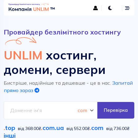
Провайдер безлімітного хостингу
UNLIM
хостинг,
домени, сервери
Бистріше, надійніше та дешевше - це в нас.
Запитай
прямо зараз
Перевірка
.
top
.
com.ua
.
com
від 368.00₴
від 552.00₴
від 736.00₴
інші