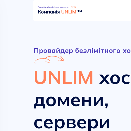
Провайдер безлімітного хо
UNLIM
хос
домени,
Безлімітний хостинг
Сучасні домени
сервери
від
від
52.90 грн.
161.00 грн.