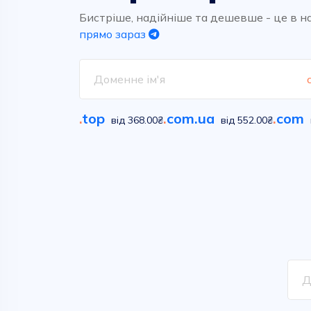
Високоякісний та надшвидкий
Обирайте вільні імена у
хостинг для ваших проектів.
сотнях класичних та новітніх
Бистріше, надійніше та дешевше - це в н
домених зон
прямо зараз
Дивитися
Дивитися
.
top
.
com.ua
.
com
від 368.00₴
від 552.00₴