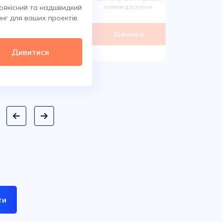
Обирайте 
оякісний та надшвидкий
повним доступом.
сотнях класи
нг для ваших проектів.
дом
Дивитися
Ди
Дивитися
ти