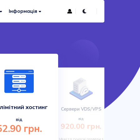
Інформація
лімітний хостинг
Сервери VDS/VPS
Сучас
від
від
920.00 грн.
52.90 грн.
161.
Міцні та сучасні сервери з