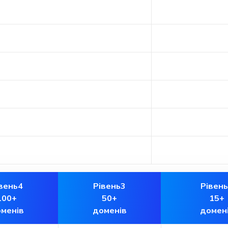
вень4
Рівень3
Рівен
100+
50+
15+
менів
доменів
домен