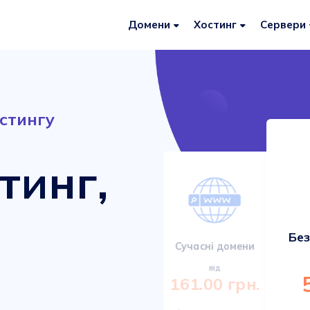
Домени
Хостинг
Сервери
стингу
тинг,
Без
Сервери VDS/VPS
Сучасні домени
від
від
920.00 грн.
161.00 грн.
Міцні та сучасні сервери з