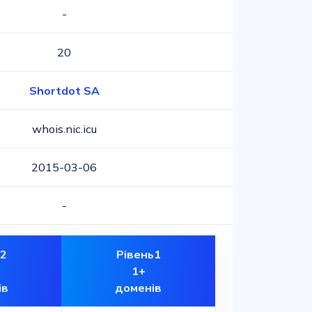
-
20
Shortdot SA
whois.nic.icu
2015-03-06
-
ь2
Рівень1
1+
ів
доменів