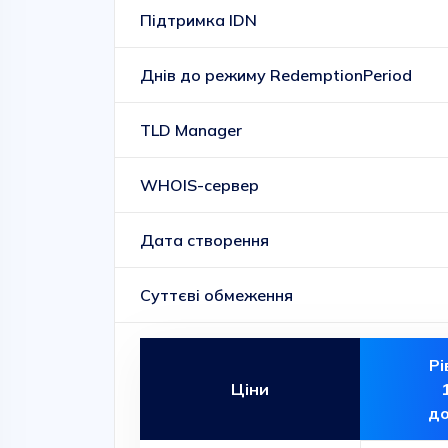
Підтримка IDN
Днів до режиму RedemptionPeriod
TLD Manager
WHOIS-сервер
Дата створення
Суттєві обмеження
Рі
Ціни
до