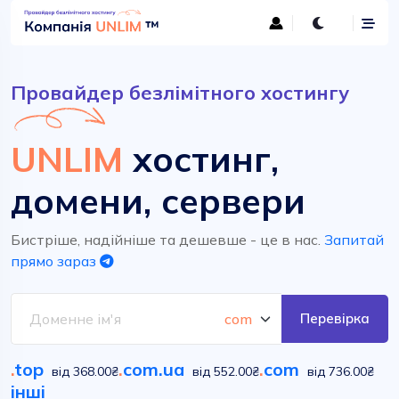
Провайдер безлімітного хостингу
UNLIM
хостинг,
домени, сервери
Бистріше, надійніше та дешевше - це в нас.
Запитай
прямо зараз
Перевірка
.
top
.
com.ua
.
com
від 368.00₴
від 552.00₴
від 736.00₴
інші