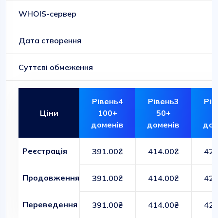
WHOIS-сервер
Дата створення
Суттєві обмеження
Рівень4
Рівень3
Рів
Ціни
100+
50+
1
доменів
доменів
дом
Реєстрація
391.00₴
414.00₴
427
Продовження
391.00₴
414.00₴
427
Переведення
391.00₴
414.00₴
427