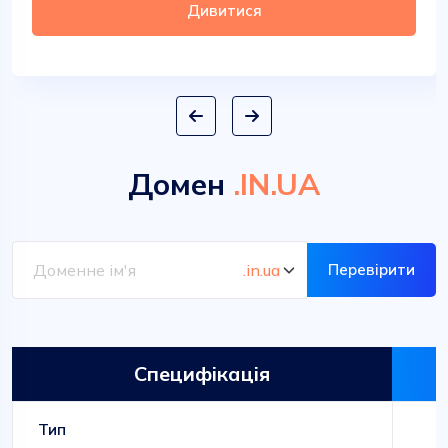
Дивитися
Домен
.IN.UA
Перевірити
Специфікація
Тип