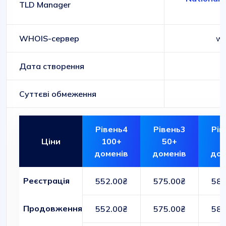
TLD Manager
WHOIS-сервер
wh
Дата створення
Суттєві обмеження
Рівень4
Рівень3
Рів
Ціни
100+
50+
1
доменів
доменів
дом
Реєстрація
552.00₴
575.00₴
588
Продовження
552.00₴
575.00₴
588