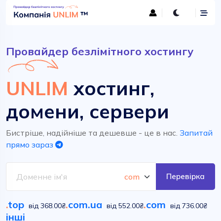
Провайдер безлімітного хостингу
UNLIM
хостинг,
домени, сервери
Бистріше, надійніше та дешевше - це в нас.
Запитай
прямо зараз
Перевірка
.
top
.
com.ua
.
com
від 368.00₴
від 552.00₴
від 736.00₴
інші