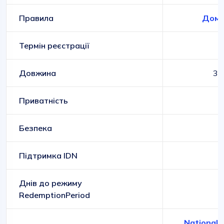
Правила
Доме
Термін реєстрації
Довжина
3-
Приватність
Безпека
Підтримка IDN
Днів до режиму
RedemptionPeriod
National 