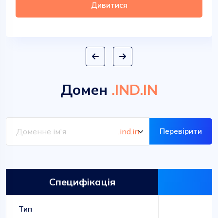
Дивитися
Домен
.IND.IN
Перевірити
Специфікація
Тип