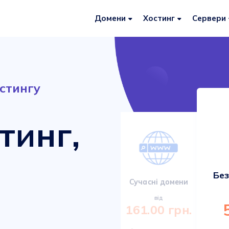
Домени
Хостинг
Сервери
стингу
тинг,
Без
Сервери VDS/VPS
Сучасні домени
від
від
920.00 грн.
161.00 грн.
Міцні та сучасні сервери з