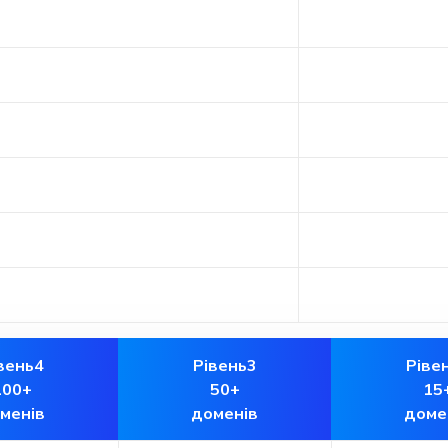
вень4
Рівень3
Ріве
100+
50+
15
менів
доменів
доме