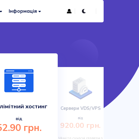
Інформація
лімітний хостинг
Сервери VDS/VPS
Сучас
від
від
920.00 грн.
52.90 грн.
161.
Міцні та сучасні сервери з