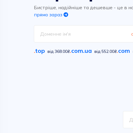
Високоякісний та надшвидкий
Обирайте вільні імена у
хостинг для ваших проектів.
сотнях класичних та новітніх
Бистріше, надійніше та дешевше - це в н
домених зон
прямо зараз
Дивитися
Дивитися
.
top
.
com.ua
.
com
від 368.00₴
від 552.00₴