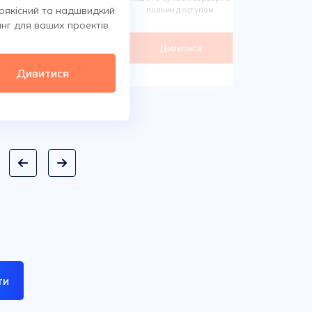
Обирайте 
оякісний та надшвидкий
повним доступом.
сотнях класи
нг для ваших проектів.
дом
Дивитися
Ди
Дивитися
ти