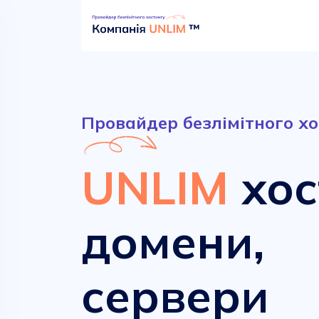
Провайдер безлімітного хо
UNLIM
хос
домени,
Безлімітний хостинг
Сучасні домени
сервери
від
від
52.90 грн.
161.00 грн.