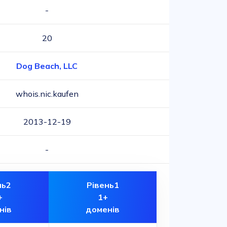
-
20
Dog Beach, LLC
whois.nic.kaufen
2013-12-19
-
нь2
Рівень1
+
1+
нів
доменів