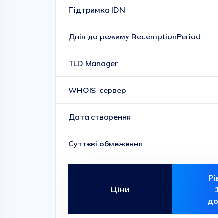
Підтримка IDN
Днів до режиму RedemptionPeriod
TLD Manager
WHOIS-сервер
Дата створення
Суттєві обмеження
Рі
Ціни
до