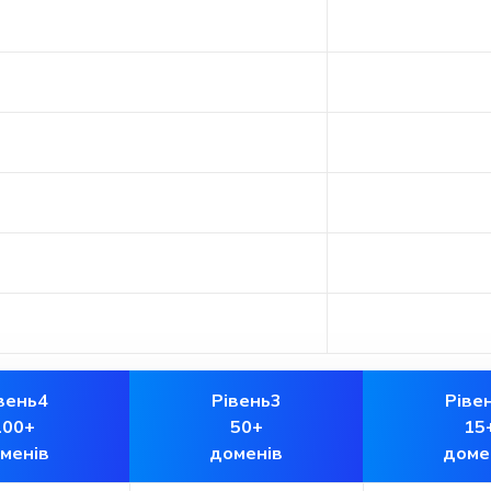
вень4
Рівень3
Ріве
100+
50+
15
менів
доменів
доме