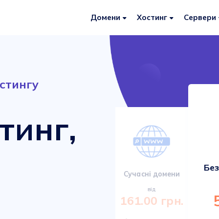
Домени
Хостинг
Сервери
стингу
тинг,
Без
Сервери VDS/VPS
Сучасні домени
від
від
920.00 грн.
161.00 грн.
Міцні та сучасні сервери з