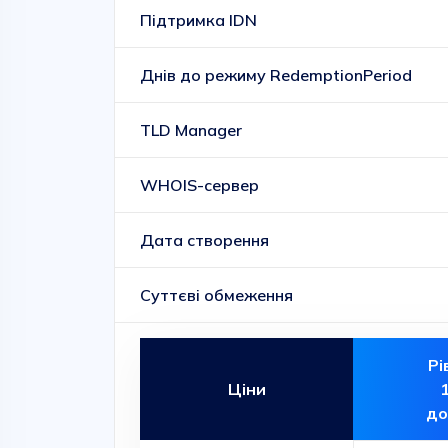
Підтримка IDN
Днів до режиму RedemptionPeriod
TLD Manager
WHOIS-сервер
Дата створення
Суттєві обмеження
Рі
Ціни
до