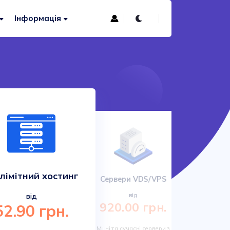
Інформація
лімітний хостинг
Сервери VDS/VPS
Сучас
від
від
920.00 грн.
52.90 грн.
161.
Міцні та сучасні сервери з