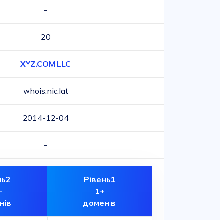
-
20
XYZ.COM LLC
whois.nic.lat
2014-12-04
-
нь2
Рівень1
+
1+
нів
доменів