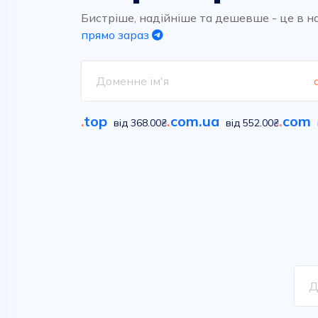
Високоякісний та надшвидкий
Обирайте вільні імена у
хостинг для ваших проектів.
сотнях класичних та новітніх
Бистріше, надійніше та дешевше - це в н
домених зон
прямо зараз
Дивитися
Дивитися
.
top
.
com.ua
.
com
від 368.00₴
від 552.00₴