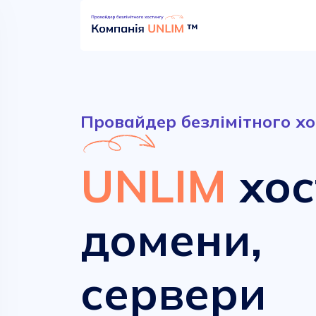
Провайдер безлімітного хо
UNLIM
хос
домени,
Безлімітний хостинг
Сучасні домени
сервери
від
від
52.90 грн.
161.00 грн.