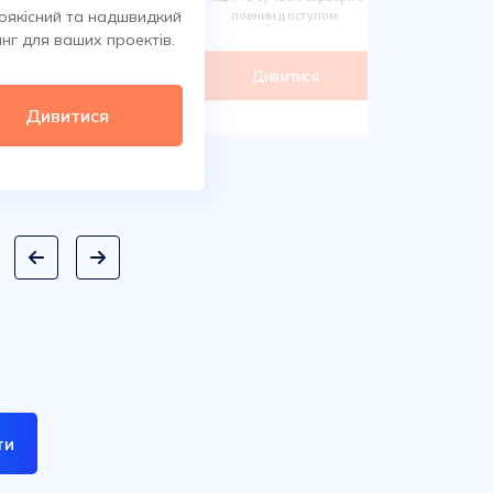
Обирайте 
оякісний та надшвидкий
повним доступом.
сотнях класи
нг для ваших проектів.
дом
Дивитися
Ди
Дивитися
ти