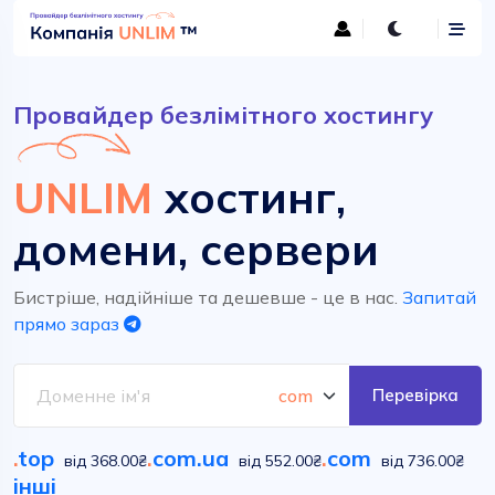
Провайдер безлімітного хостингу
UNLIM
хостинг,
домени, сервери
Бистріше, надійніше та дешевше - це в нас.
Запитай
прямо зараз
Перевірка
.
top
.
com.ua
.
com
від 368.00₴
від 552.00₴
від 736.00₴
інші