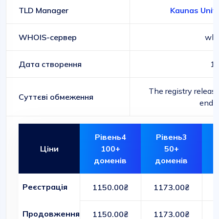
TLD Manager
Kaunas Unive
WHOIS-сервер
who
Дата створення
1
The registry releas
Суттєві обмеження
end o
Рівень4
Рівень3
Ціни
100+
50+
доменів
доменів
Реєстрація
1150.00₴
1173.00₴
Продовження
1150.00₴
1173.00₴