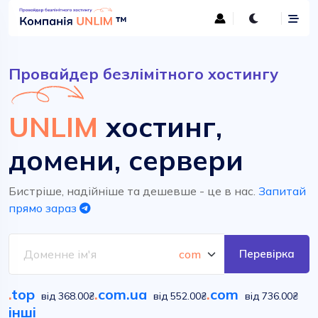
Провайдер безлімітного хостингу
UNLIM
хостинг,
домени, сервери
Бистріше, надійніше та дешевше - це в нас.
Запитай
прямо зараз
Перевірка
.
top
.
com.ua
.
com
від 368.00₴
від 552.00₴
від 736.00₴
інші