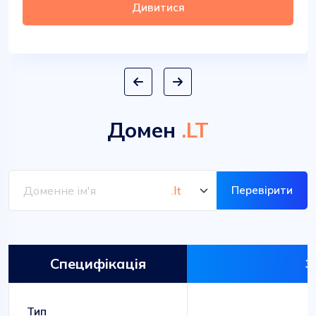
Дивитися
Домен
.LT
Перевірити
Специфікація
З
З
Тип