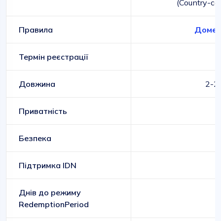
(Country-co
Правила
Домен
Термін реєстрації
1
Довжина
2-2
Приватність
Безпека
Підтримка IDN
Днів до режиму
RedemptionPeriod