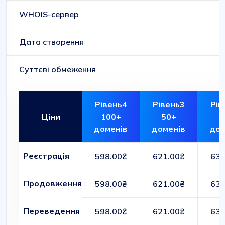
WHOIS-сервер
Дата створення
Суттєві обмеження
Рівень4
Рівень3
Рів
Ціни
100+
50+
1
доменів
доменів
дом
Реєстрація
598.00₴
621.00₴
634
Продовження
598.00₴
621.00₴
634
Переведення
598.00₴
621.00₴
634