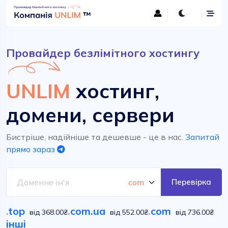
Провайдер безлімітного хостингу
UNLIM
хостинг,
домени, сервери
Бистріше, надійніше та дешевше - це в нас.
Запитай
прямо зараз
Перевірка
.
top
.
com.ua
.
com
від 368.00₴
від 552.00₴
від 736.00₴
інші