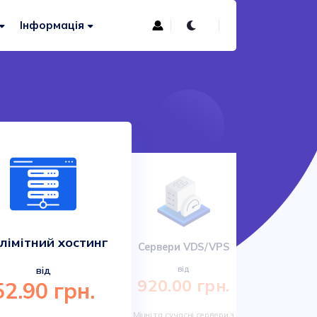
Інформація
лімітний хостинг
Сервери VDS/VPS
Сучас
від
від
920.00 грн.
52.90 грн.
161.
Міцні та сучасні сервери з