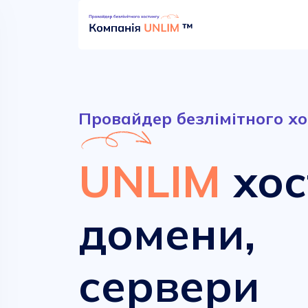
Провайдер безлімітного хо
UNLIM
хос
домени,
Безлімітний хостинг
Сучасні домени
сервери
від
від
52.90 грн.
161.00 грн.