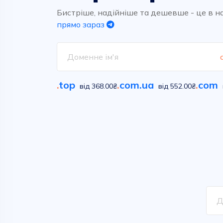
Високоякісний та надшвидкий
Обирайте вільні імена у
хостинг для ваших проектів.
сотнях класичних та новітніх
Бистріше, надійніше та дешевше - це в н
домених зон
прямо зараз
Дивитися
Дивитися
.
top
.
com.ua
.
com
від 368.00₴
від 552.00₴