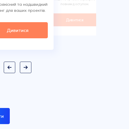
Обирайте 
оякісний та надшвидкий
повним доступом.
сотнях класи
нг для ваших проектів.
дом
Дивитися
Ди
Дивитися
ти