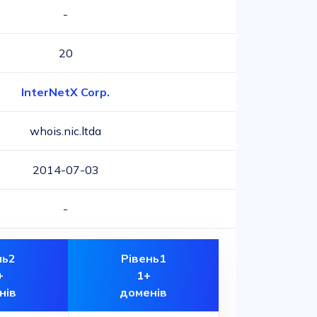
-
20
InterNetX Corp.
whois.nic.ltda
2014-07-03
-
нь2
Рівень1
+
1+
нів
доменів