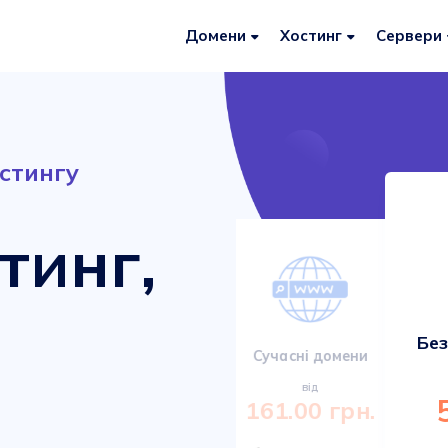
Домени
Хостинг
Сервери
стингу
тинг,
Без
Сервери VDS/VPS
Сучасні домени
від
від
920.00 грн.
161.00 грн.
Міцні та сучасні сервери з