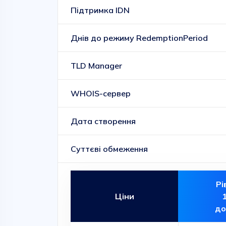
Підтримка IDN
Днів до режиму RedemptionPeriod
TLD Manager
WHOIS-сервер
Дата створення
Суттєві обмеження
Рі
Ціни
до