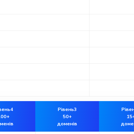
вень4
Рівень3
Ріве
100+
50+
15
менів
доменів
доме