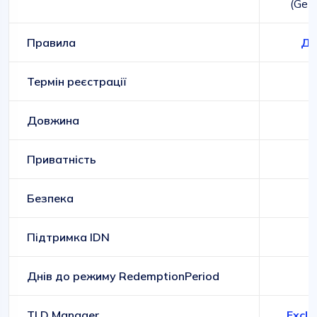
(Gene
Правила
До
Термін реєстрації
Довжина
Приватність
Безпека
Підтримка IDN
Днів до режиму RedemptionPeriod
TLD Manager
Exclu