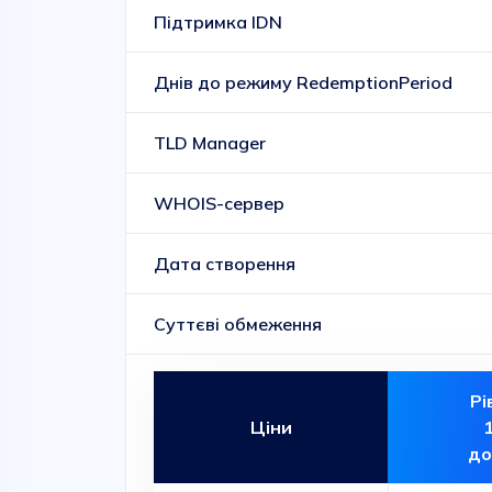
Підтримка IDN
Днів до режиму RedemptionPeriod
TLD Manager
WHOIS-сервер
Дата створення
Суттєві обмеження
Рі
Ціни
до