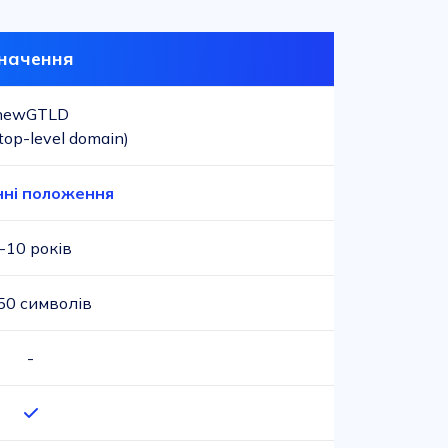
начення
newGTLD
 top-level domain)
ні положення
-10 років
50 символів
-