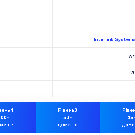
Interlink Systems
wh
2
вень4
Рівень3
Ріве
100+
50+
15
менів
доменів
доме