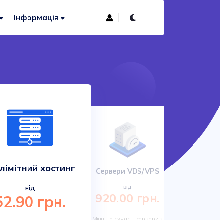
Інформація
лімітний хостинг
Сервери VDS/VPS
Сучас
від
від
920.00 грн.
52.90 грн.
161.
Міцні та сучасні сервери з