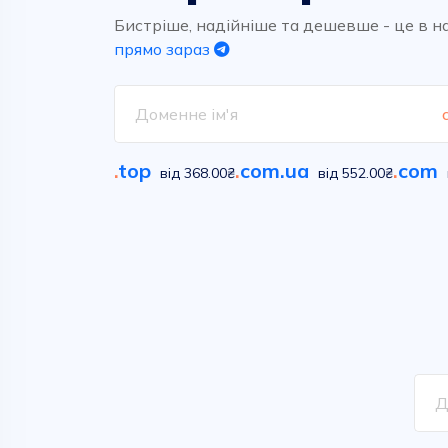
Високоякісний та надшвидкий
Обирайте вільні імена у
хостинг для ваших проектів.
сотнях класичних та новітніх
Бистріше, надійніше та дешевше - це в н
домених зон
прямо зараз
Дивитися
Дивитися
.
top
.
com.ua
.
com
від 368.00₴
від 552.00₴