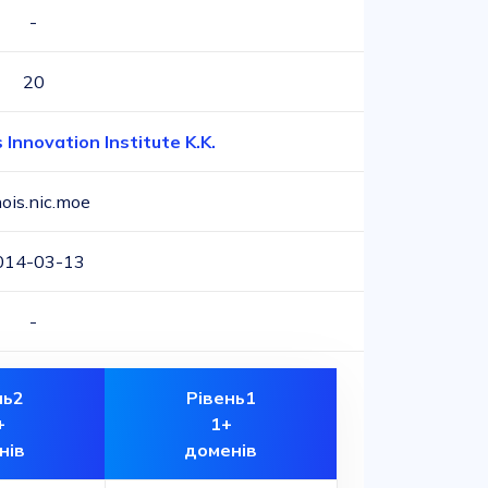
-
20
 Innovation Institute K.K.
ois.nic.moe
014-03-13
-
нь2
Рівень1
+
1+
нів
доменів