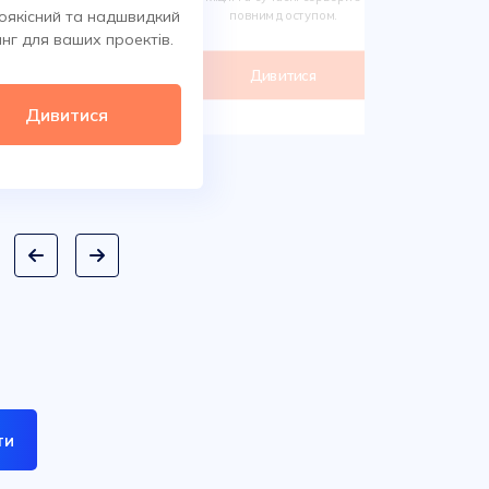
Обирайте 
оякісний та надшвидкий
повним доступом.
сотнях класи
нг для ваших проектів.
дом
Дивитися
Ди
Дивитися
ти