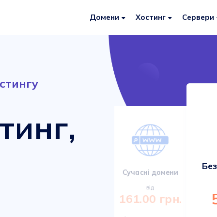
Домени
Хостинг
Сервери
стингу
тинг,
Без
Сервери VDS/VPS
Сучасні домени
від
від
920.00 грн.
161.00 грн.
Міцні та сучасні сервери з