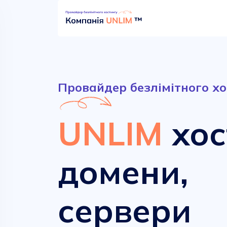
Провайдер безлімітного хо
UNLIM
хос
домени,
Безлімітний хостинг
Сучасні домени
сервери
від
від
52.90 грн.
161.00 грн.