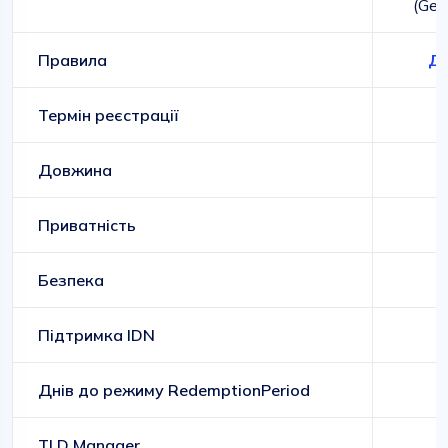
(Gen
Правила
До
Термін реєстрації
Довжина
Приватність
Безпека
Підтримка IDN
Днів до режиму RedemptionPeriod
TLD Manager
G