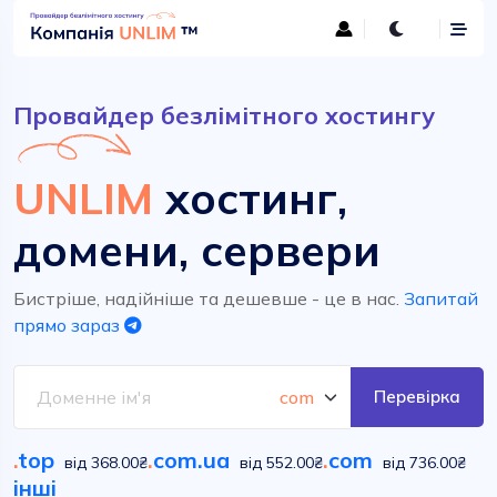
Провайдер безлімітного хостингу
UNLIM
хостинг,
домени, сервери
Бистріше, надійніше та дешевше - це в нас.
Запитай
прямо зараз
Перевірка
.
top
.
com.ua
.
com
від 368.00₴
від 552.00₴
від 736.00₴
інші