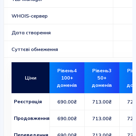
WHOIS-сервер
Дата створення
Суттєві обмеження
Рівень4
Рівень3
Рів
Ціни
100+
50+
1
доменів
доменів
дом
Реєстрація
690.00₴
713.00₴
726
Продовження
690.00₴
713.00₴
726
Переведення
690.00₴
713.00₴
726