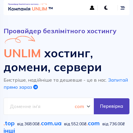
Провайдер безлімітного хостингу
UNLIM
хостинг,
домени, сервери
Бистріше, надійніше та дешевше - це в нас.
Запитай
прямо зараз
Перевірка
.
top
.
com.ua
.
com
від 368.00₴
від 552.00₴
від 736.00₴
інші