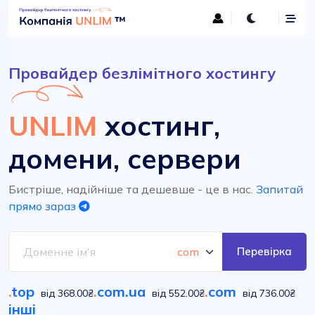
Провайдер безлімітного хостингу
UNLIM
хостинг,
домени, сервери
Бистріше, надійніше та дешевше - це в нас.
Запитай
прямо зараз
Перевірка
.
top
.
com.ua
.
com
від 368.00₴
від 552.00₴
від 736.00₴
інші