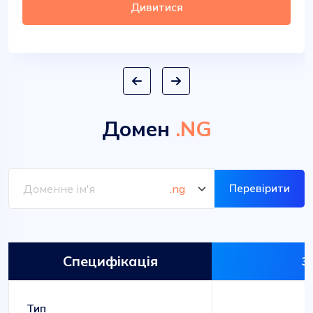
Дивитися
Домен
.NG
Перевірити
Специфікація
З
З
Тип