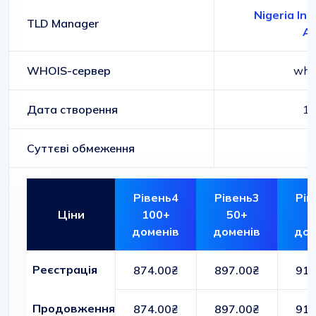
Nigeria Int
TLD Manager
As
WHOIS-сервер
whoi
Дата створення
19
Суттєві обмеження
Рівень4
Рівень3
Рів
Ціни
100+
50+
1
доменів
доменів
дом
Реєстрація
874.00₴
897.00₴
910
Продовження
874.00₴
897.00₴
910