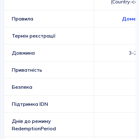
(Country-co
Правила
Домен
Термін реєстрації
1
Довжина
3-2
Приватність
Безпека
Підтримка IDN
Днів до режиму
RedemptionPeriod