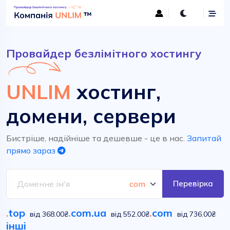
Провайдер безлімітного хостингу
UNLIM
хостинг,
домени, сервери
Бистріше, надійніше та дешевше - це в нас.
Запитай
прямо зараз
Перевірка
.
top
.
com.ua
.
com
від 368.00₴
від 552.00₴
від 736.00₴
інші