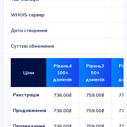
WHOIS-сервер
Дата створення
Суттєві обмеження
Рівень4
Рівень3
Рів
Ціни
100+
50+
1
доменів
доменів
дом
Реєстрація
736.00₴
759.00₴
772
Продовження
736.00₴
759.00₴
772
Переведення
736.00₴
759.00₴
772