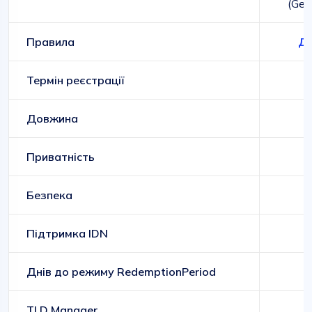
(Gen
Правила
До
Термін реєстрації
Довжина
Приватність
Безпека
Підтримка IDN
Днів до режиму RedemptionPeriod
TLD Manager