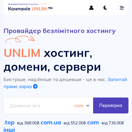
Провайдер безлімітного хостингу
UNLIM
хостинг,
домени, сервери
Бистріше, надійніше та дешевше - це в нас.
Запитай
прямо зараз
Перевірка
.
top
.
com.ua
.
com
від 368.00₴
від 552.00₴
від 736.00₴
інші