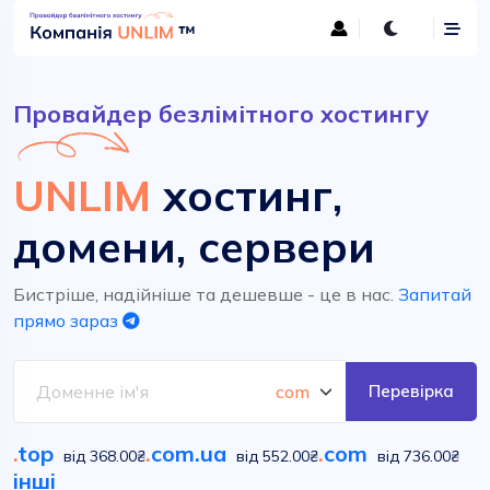
Провайдер безлімітного хостингу
UNLIM
хостинг,
домени, сервери
Бистріше, надійніше та дешевше - це в нас.
Запитай
прямо зараз
Перевірка
.
top
.
com.ua
.
com
від 368.00₴
від 552.00₴
від 736.00₴
інші