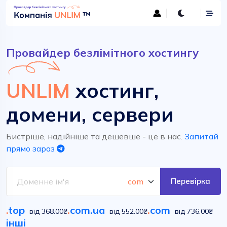
Провайдер безлімітного хостингу
UNLIM
хостинг,
домени, сервери
Бистріше, надійніше та дешевше - це в нас.
Запитай
прямо зараз
Перевірка
.
top
.
com.ua
.
com
від 368.00₴
від 552.00₴
від 736.00₴
інші