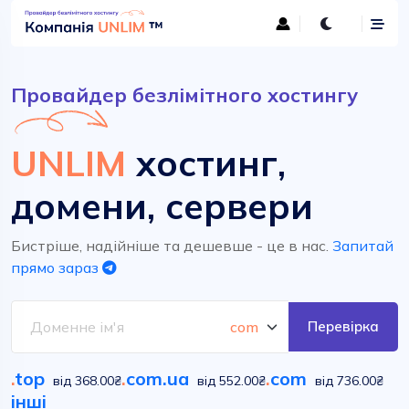
Провайдер безлімітного хостингу
UNLIM
хостинг,
домени, сервери
Бистріше, надійніше та дешевше - це в нас.
Запитай
прямо зараз
Перевірка
.
top
.
com.ua
.
com
від 368.00₴
від 552.00₴
від 736.00₴
інші