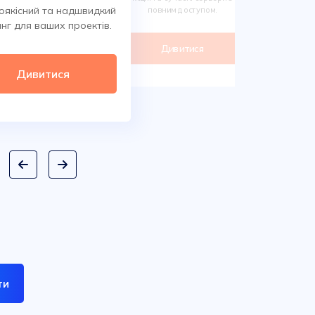
Обирайте 
оякісний та надшвидкий
повним доступом.
сотнях класи
нг для ваших проектів.
дом
Дивитися
Ди
Дивитися
ти