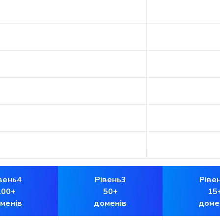
вень4
Рівень3
Ріве
100+
50+
15
менів
доменів
доме