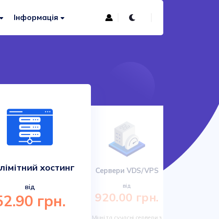
Інформація
лімітний хостинг
Сервери VDS/VPS
Сучас
від
від
920.00 грн.
52.90 грн.
161.
Міцні та сучасні сервери з