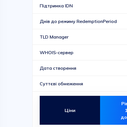
Підтримка IDN
Днів до режиму RedemptionPeriod
TLD Manager
WHOIS-сервер
Дата створення
Суттєві обмеження
Рі
Ціни
до