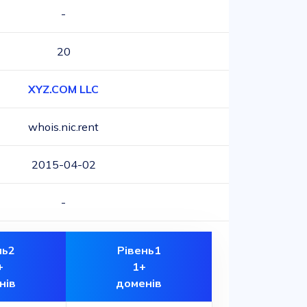
-
20
XYZ.COM LLC
whois.nic.rent
2015-04-02
-
нь2
Рівень1
+
1+
нів
доменів