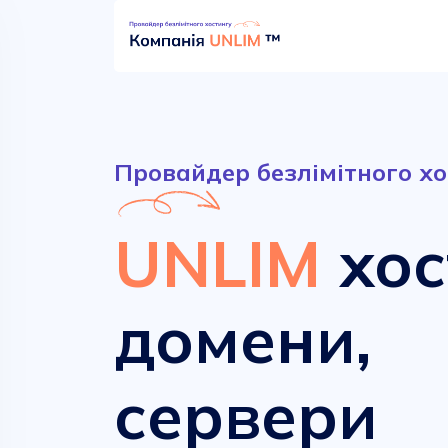
Провайдер безлімітного хо
UNLIM
хос
домени,
Безлімітний хостинг
Сучасні домени
сервери
від
від
52.90 грн.
161.00 грн.