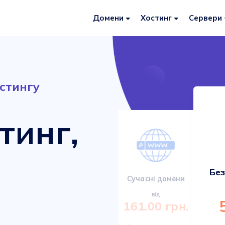
Домени
Хостинг
Сервери
стингу
тинг,
Без
Сервери VDS/VPS
Сучасні домени
від
від
920.00 грн.
161.00 грн.
Міцні та сучасні сервери з