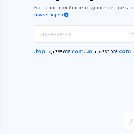
Високоякісний та надшвидкий
Обирайте вільні імена у
хостинг для ваших проектів.
сотнях класичних та новітніх
Бистріше, надійніше та дешевше - це в н
домених зон
прямо зараз
Дивитися
Дивитися
.
top
.
com.ua
.
com
від 368.00₴
від 552.00₴