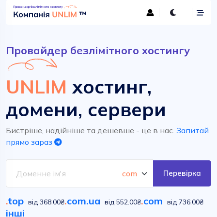
Провайдер безлімітного хостингу
UNLIM
хостинг,
домени, сервери
Бистріше, надійніше та дешевше - це в нас.
Запитай
прямо зараз
Перевірка
.
top
.
com.ua
.
com
від 368.00₴
від 552.00₴
від 736.00₴
інші