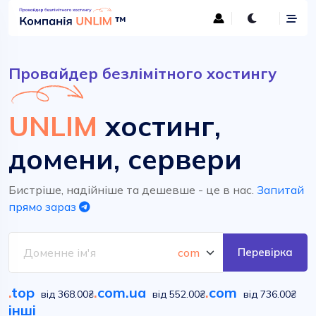
Провайдер безлімітного хостингу
UNLIM
хостинг,
домени, сервери
Бистріше, надійніше та дешевше - це в нас.
Запитай
прямо зараз
Перевірка
.
top
.
com.ua
.
com
від 368.00₴
від 552.00₴
від 736.00₴
інші