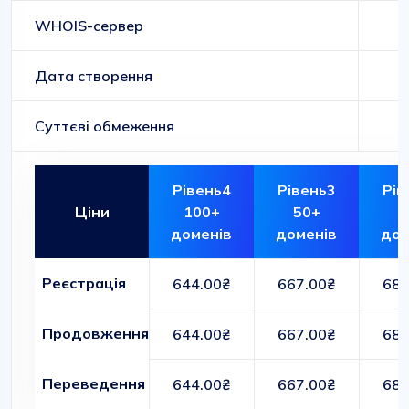
WHOIS-сервер
Дата створення
Суттєві обмеження
Рівень4
Рівень3
Рів
Ціни
100+
50+
1
доменів
доменів
дом
Реєстрація
644.00₴
667.00₴
680
Продовження
644.00₴
667.00₴
680
Переведення
644.00₴
667.00₴
680