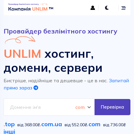
Провайдер безлімітного хостингу
UNLIM
хостинг,
домени, сервери
Бистріше, надійніше та дешевше - це в нас.
Запитай
прямо зараз
Перевірка
.
top
.
com.ua
.
com
від 368.00₴
від 552.00₴
від 736.00₴
інші