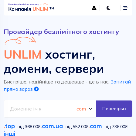
Провайдер безлімітного хостингу
UNLIM
хостинг,
домени, сервери
Бистріше, надійніше та дешевше - це в нас.
Запитай
прямо зараз
Перевірка
.
top
.
com.ua
.
com
від 368.00₴
від 552.00₴
від 736.00₴
інші