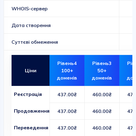
WHOIS-сервер
Дата створення
Суттєві обмеження
Рівень4
Рівень3
Рів
Ціни
100+
50+
1
доменів
доменів
дом
Реєстрація
437.00₴
460.00₴
473
Продовження
437.00₴
460.00₴
473
Переведення
437.00₴
460.00₴
473