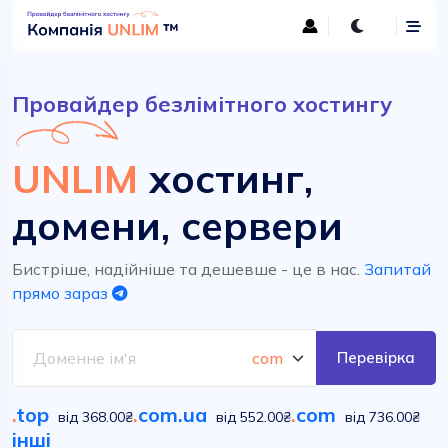
Провайдер безлімітного хостингу
UNLIM
хостинг,
домени, сервери
Бистріше, надійніше та дешевше - це в нас.
Запитай
прямо зараз
Перевірка
.
top
.
com.ua
.
com
від 368.00₴
від 552.00₴
від 736.00₴
інші