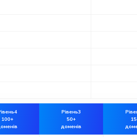
Рівень4
Рівень3
Ріве
100+
50+
15
оменів
доменів
доме