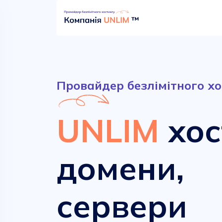
Провайдер безлімітного хо
UNLIM
хос
домени,
Безлімітний хостинг
Сучасні домени
сервери
від
від
52.90 грн.
161.00 грн.