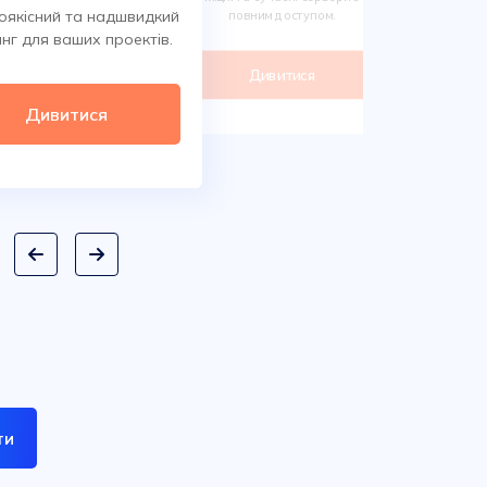
Обирайте 
оякісний та надшвидкий
повним доступом.
сотнях класи
нг для ваших проектів.
дом
Дивитися
Ди
Дивитися
ти