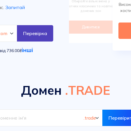
Обирайте вільні імена у
Висок
повним доступом.
сотнях класичних та новітніх
ас.
Запитай
хости
домених зон
Дивитися
Дивитися
Перевірка
інші
від 736.00₴
Домен
.TRADE
Перевіри