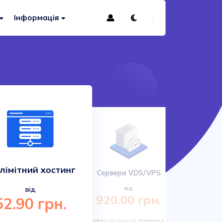
Інформація
лімітний хостинг
Сервери VDS/VPS
Сучас
від
від
920.00 грн.
52.90 грн.
161.
Міцні та сучасні сервери з