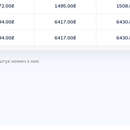
72.00₴
1495.00₴
1508.
94.00₴
6417.00₴
6430.
94.00₴
6417.00₴
6430.
штує кожен з них: