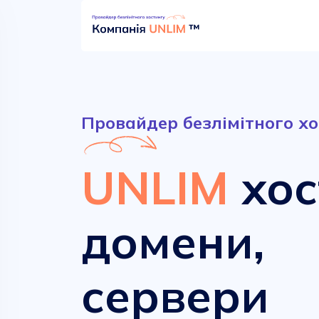
Провайдер безлімітного хо
UNLIM
хос
домени,
Безлімітний хостинг
Сучасні домени
сервери
від
від
52.90 грн.
161.00 грн.