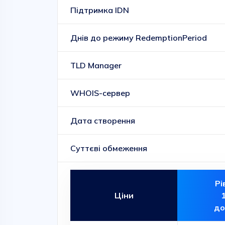
Підтримка IDN
Днів до режиму RedemptionPeriod
TLD Manager
WHOIS-сервер
Дата створення
Суттєві обмеження
Рі
Ціни
до