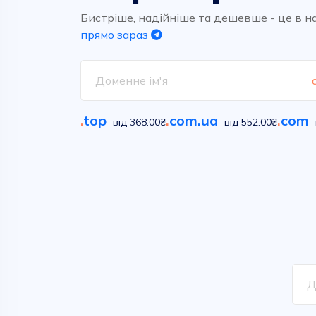
Високоякісний та надшвидкий
Обирайте вільні імена у
хостинг для ваших проектів.
сотнях класичних та новітніх
Бистріше, надійніше та дешевше - це в н
домених зон
прямо зараз
Дивитися
Дивитися
.
top
.
com.ua
.
com
від 368.00₴
від 552.00₴