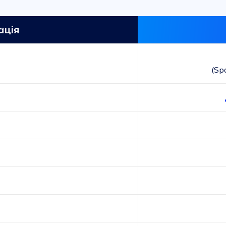
ація
(Sp