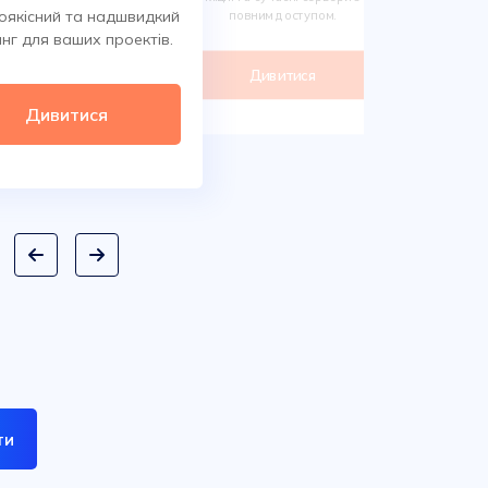
Обирайте 
оякісний та надшвидкий
повним доступом.
сотнях класи
нг для ваших проектів.
дом
Дивитися
Ди
Дивитися
ти