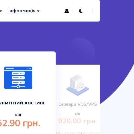
Інформація
лімітний хостинг
Сервери VDS/VPS
Сучас
від
від
920.00 грн.
52.90 грн.
161.
Міцні та сучасні сервери з