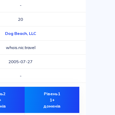
-
20
Dog Beach, LLC
whois.nic.travel
2005-07-27
-
нь2
Рівень1
+
1+
нів
доменів