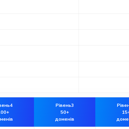
вень4
Рівень3
Ріве
100+
50+
15
менів
доменів
доме