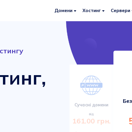
Домени
Хостинг
Сервери
стингу
тинг,
Без
Сервери VDS/VPS
Сучасні домени
від
від
920.00 грн.
161.00 грн.
Міцні та сучасні сервери з