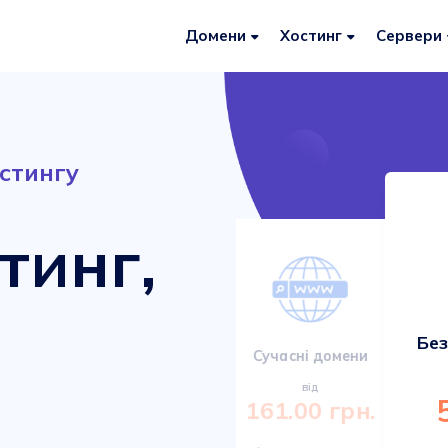
Домени
Хостинг
Сервери
стингу
тинг,
Без
Сервери VDS/VPS
Сучасні домени
від
від
920.00 грн.
161.00 грн.
Міцні та сучасні сервери з