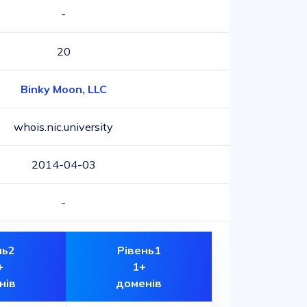
-
20
Binky Moon, LLC
whois.nic.university
2014-04-03
-
нь2
Рівень1
+
1+
нів
доменів