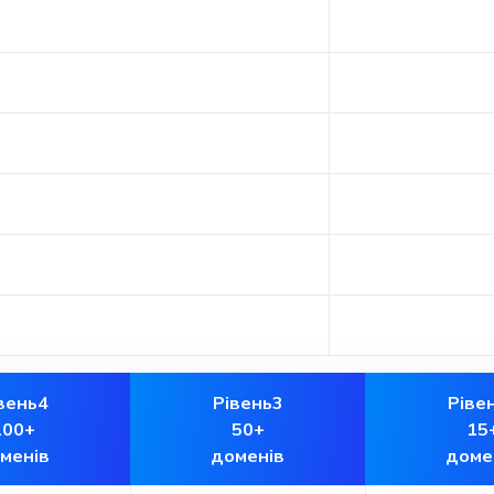
вень4
Рівень3
Ріве
100+
50+
15
менів
доменів
доме