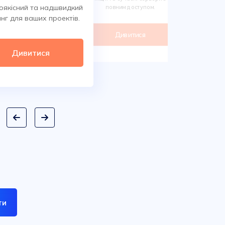
Обирайте 
оякісний та надшвидкий
повним доступом.
сотнях класи
нг для ваших проектів.
дом
Дивитися
Ди
Дивитися
ти