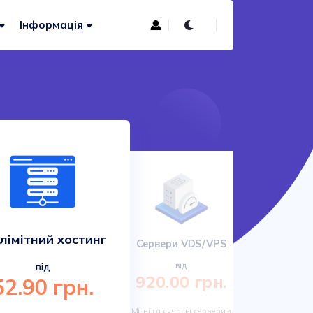
Інформація
лімітний хостинг
Сервери VDS/VPS
Сучас
від
від
920.00 грн.
52.90 грн.
161.
Міцні та сучасні сервери з