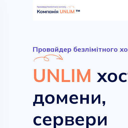
Провайдер безлімітного хо
UNLIM
хос
домени,
Безлімітний хостинг
Сучасні домени
сервери
від
від
52.90 грн.
161.00 грн.