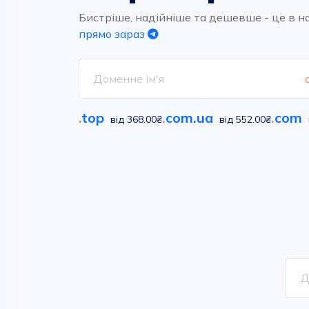
Високоякісний та надшвидкий
Обирайте вільні імена у
хостинг для ваших проектів.
сотнях класичних та новітніх
Бистріше, надійніше та дешевше - це в н
домених зон
прямо зараз
Дивитися
Дивитися
.
top
.
com.ua
.
com
від 368.00₴
від 552.00₴