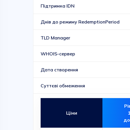
Підтримка IDN
Днів до режиму RedemptionPeriod
TLD Manager
WHOIS-сервер
Дата створення
Суттєві обмеження
Рі
Ціни
до