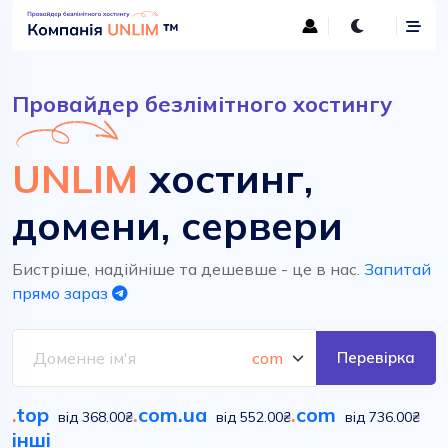
Провайдер безлімітного хостингу
UNLIM
хостинг,
домени, сервери
Бистріше, надійніше та дешевше - це в нас.
Запитай
прямо зараз
Перевірка
.
top
.
com.ua
.
com
від 368.00₴
від 552.00₴
від 736.00₴
інші