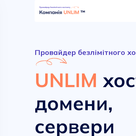
Провайдер безлімітного хо
UNLIM
хос
домени,
Безлімітний хостинг
Сучасні домени
сервери
від
від
52.90 грн.
161.00 грн.