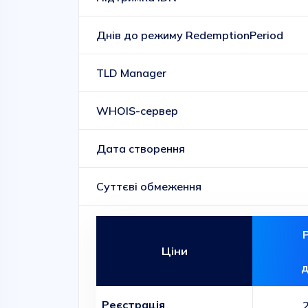
Днів до режиму RedemptionPeriod
TLD Manager
WHOIS-сервер
Дата створення
Суттєві обмеження
Ціни
д
Реєстрація