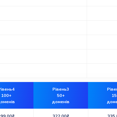
Рівень4
Рівень3
Ріве
100+
50+
15
оменів
доменів
доме
299.00₴
322.00₴
335.