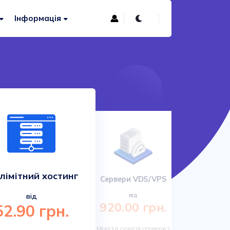
Інформація
лімітний хостинг
Сервери VDS/VPS
Сучас
від
від
920.00 грн.
52.90 грн.
161.
Міцні та сучасні сервери з