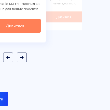
Обирайте 
оякісний та надшвидкий
повним доступом.
сотнях класи
нг для ваших проектів.
дом
Дивитися
Ди
Дивитися
ти