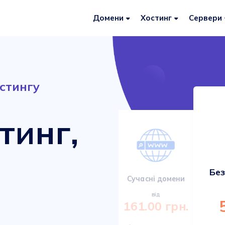
Домени
Хостинг
Сервери
стингу
тинг,
Без
Сервери VDS/VPS
Сучасні домени
від
від
920.00 грн.
161.00 грн.
Міцні та сучасні сервери з