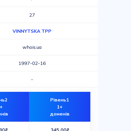
27
VINNYTSKA TPP
whois.ua
1997-02-16
-
нь2
Рівень1
+
1+
нів
доменів
80₴
345.00₴