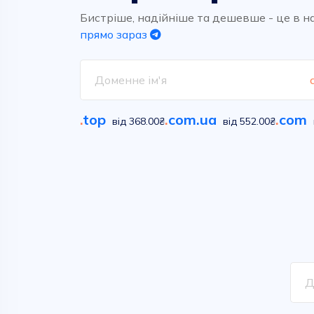
Високоякісний та надшвидкий
Обирайте вільні імена у
хостинг для ваших проектів.
сотнях класичних та новітніх
Бистріше, надійніше та дешевше - це в н
домених зон
прямо зараз
Дивитися
Дивитися
.
top
.
com.ua
.
com
від 368.00₴
від 552.00₴