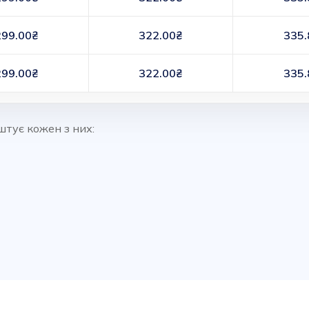
299.00₴
322.00₴
335.
299.00₴
322.00₴
335.
штує кожен з них: