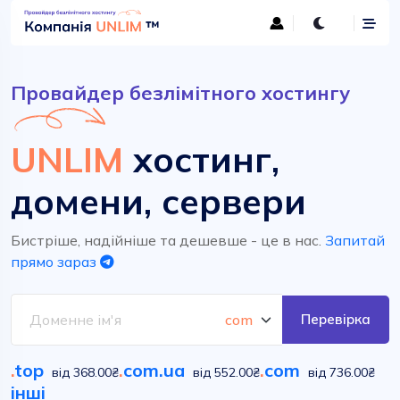
Провайдер безлімітного хостингу
UNLIM
хостинг,
домени, сервери
Бистріше, надійніше та дешевше - це в нас.
Запитай
прямо зараз
Перевірка
.
top
.
com.ua
.
com
від 368.00₴
від 552.00₴
від 736.00₴
інші